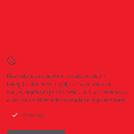
Volg ons online
Tibelly - powered by AVZ-Group
Kanaaldijk 11,
5683 CR
Best
Contact
Algemene voorwaarden
Deze website slaat gegevens op zoals cookies om
Disclaimer
belangrijke sitefuncties mogelijk te maken, waaronder
Cookie statement
analyse, targeting en personalisatie. U kunt uw voorkeuren op
Privacy statement
elk moment wijzigen of de standaardinstellingen accepteren.
Necessary